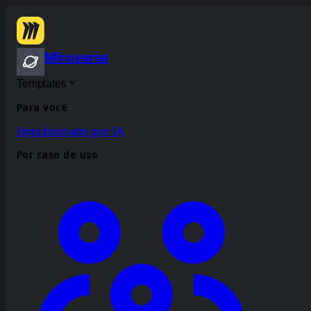
Miroverse
Templates
Para você
Impulsionado por IA
Por caso de uso