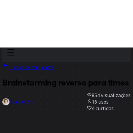
Discover
Por time
Por tamanho
Todos os templates
Brainstorming reverso para times
854
visualizações
16
usos
Carolina Poll
4
curtidas
Usar template