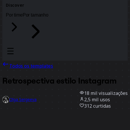
Discover
Por time
Por tamanho
Todos os templates
Retrospectiva estilo Instagram
18 mil
visualizações
2,5 mil
usos
Olga Sergeeva
312
curtidas
Usar template