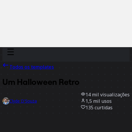
Discover
Por time
Por tamanho
Todos os templates
Um Halloween Retro
14 mil
visualizações
1,5 mil
usos
Clyde D'Souza
135
curtidas
Usar template