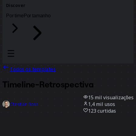
Discover
Por time
Por tamanho
Todos os templates
Timeline-Retrospectiva
15 mil
visualizações
1,4 mil
usos
Christian Ross
123
curtidas
Usar template