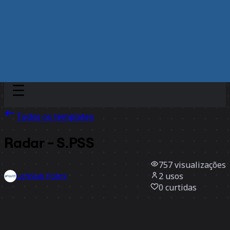
Discover
Por time
Por tamanho
Todos os templates
Radar - S.PSS
757
visualizações
2
usos
LeNSlab Polimi
0
curtidas
Usar template