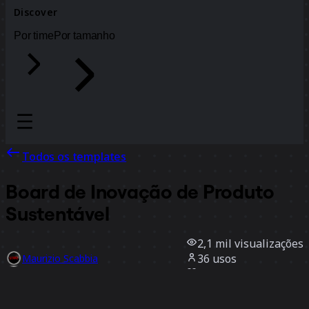
Discover
Por time
Por tamanho
Todos os templates
Board de Inovação de Produto
Sustentável
2,1 mil
visualizações
36
usos
Maurizio Scabbia
8
curtidas
Usar template