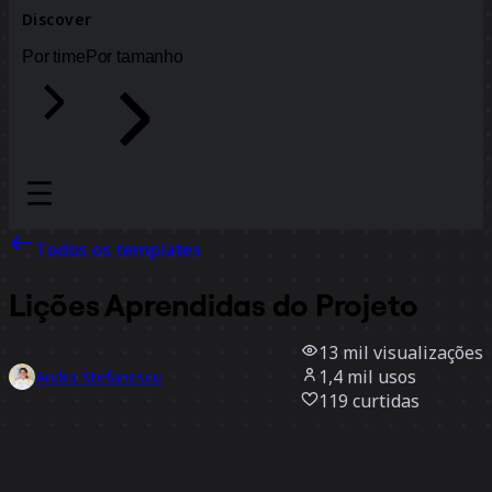
Discover
Por time
Por tamanho
Todos os templates
Lições Aprendidas do Projeto
13 mil
visualizações
1,4 mil
usos
Andra Stefanescu
119
curtidas
Usar template