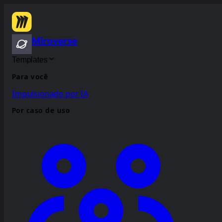
Miroverse
Templates
Para você
Impulsionado por IA
Por caso de uso