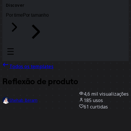
Discover
Por time
Por tamanho
Todos os templates
Reflexão de produto
4,6 mil
visualizações
185
usos
Shehab Beram
61
curtidas
Usar template