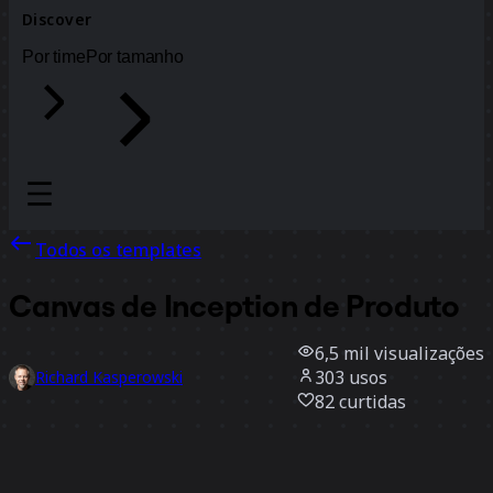
Discover
Por time
Por tamanho
Todos os templates
Canvas de Inception de Produto
6,5 mil
visualizações
303
usos
Richard Kasperowski
82
curtidas
Usar template