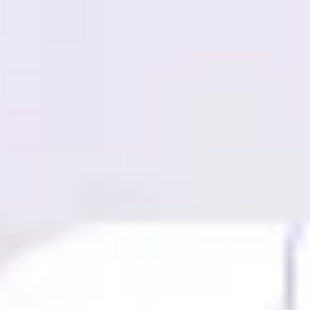
Miroverse
Templates
Para você
Impulsionado por IA
Por caso de uso