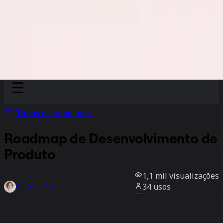
Discover
Por time
Por tamanho
Todos os templates
Roadmap de Desenvolvimento de
Produto
1,1 mil
visualizações
34
usos
Carolina Poll
14
curtidas
Usar template