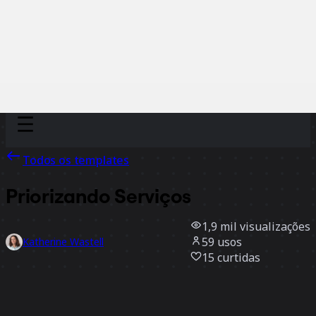
Discover
Por time
Por tamanho
Todos os templates
Priorizando Serviços
1,9 mil
visualizações
59
usos
Katherine Wastell
15
curtidas
Usar template