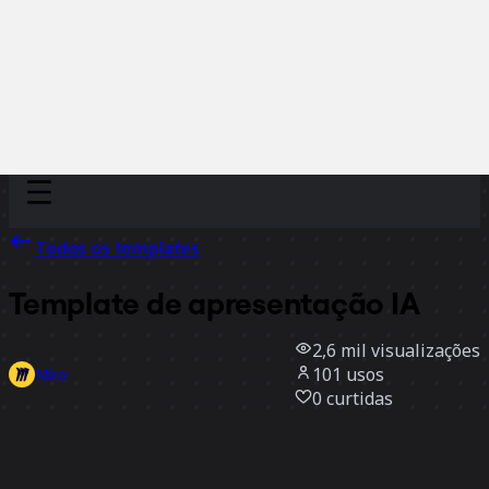
Discover
Por time
Por tamanho
Todos os templates
Template de apresentação IA
2,6 mil
visualizações
101
usos
Miro
0
curtidas
Usar template