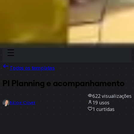
Discover
Por time
Por tamanho
Todos os templates
PI Planning e acompanhamento
622
visualizações
19
usos
Nicole Clover
1
curtidas
Usar template