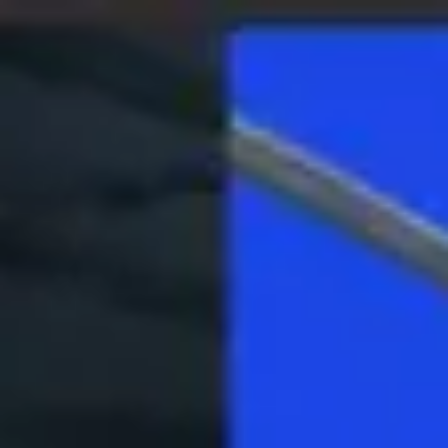
Miroverse
Templates
Para você
Impulsionado por IA
Por caso de uso