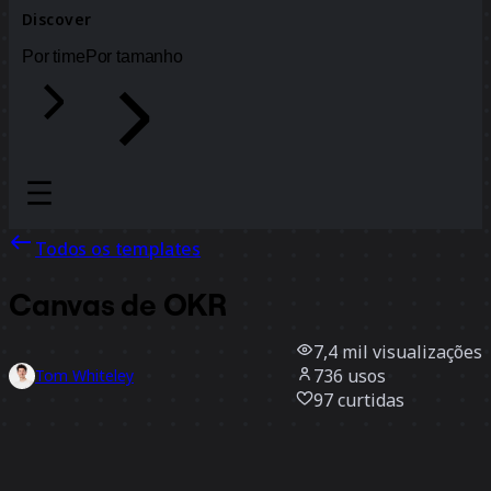
Discover
Por time
Por tamanho
Todos os templates
Canvas de OKR
7,4 mil
visualizações
736
usos
Tom Whiteley
97
curtidas
Usar template