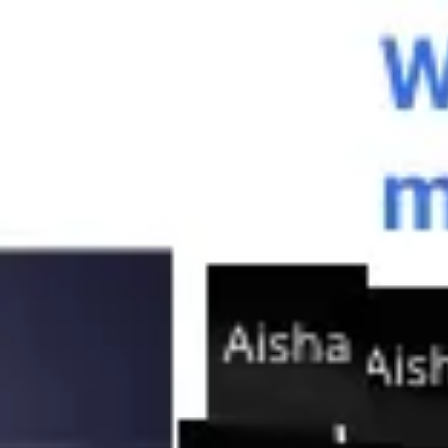
Miroverse
Templates
Para você
Impulsionado por IA
Por caso de uso