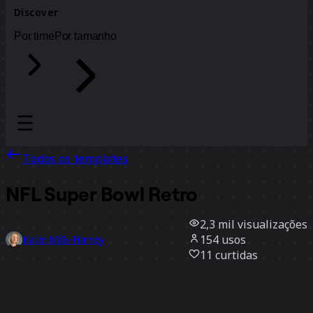
Discover
Por time
Por tamanho
Todos os templates
NFL Super Bowl Retro
2,3 mil
visualizações
154
usos
Katie Mills-Harvey
11
curtidas
Usar template