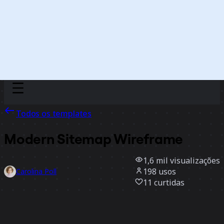
Discover
Por time
Por tamanho
Todos os templates
Modern Sitemap Wireframe
1,6 mil
visualizações
198
usos
Carolina Poll
11
curtidas
Usar template