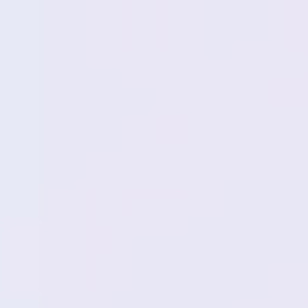
Miroverse
Templates
Para você
Impulsionado por IA
Por caso de uso