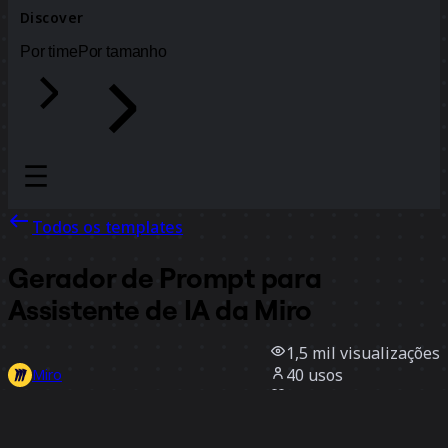
Discover
Por time
Por tamanho
Todos os templates
Gerador de Prompt para
Assistente de IA da Miro
1,5 mil
visualizações
40
usos
Miro
1
curtidas
Usar template