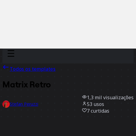
Discover
Por time
Por tamanho
Todos os templates
Matrix Retro
1,3 mil
visualizações
53
usos
Stefan Peruzzi
7
curtidas
Usar template