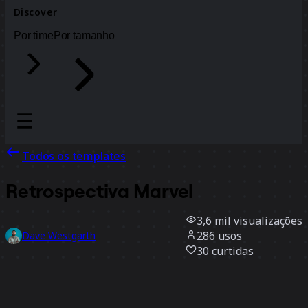
Discover
Por time
Por tamanho
Todos os templates
Retrospectiva Marvel
3,6 mil
visualizações
286
usos
Dave Westgarth
30
curtidas
Usar template