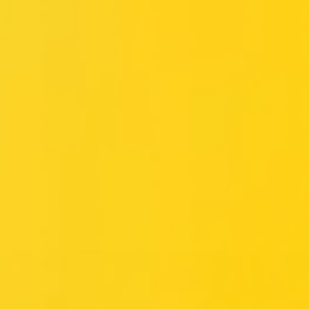
Miroverse
Templates
Para você
Impulsionado por IA
Por caso de uso