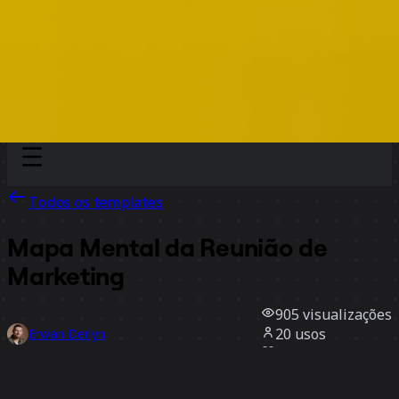
Discover
Por time
Por tamanho
Todos os templates
Mapa Mental da Reunião de
Marketing
905
visualizações
20
usos
Erwan Derlyn
1
curtidas
Usar template