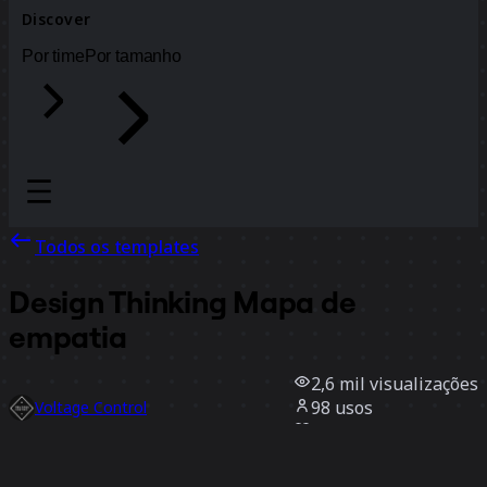
Discover
Por time
Por tamanho
Todos os templates
Design Thinking Mapa de
empatia
2,6 mil
visualizações
98
usos
Voltage Control
22
curtidas
Usar template