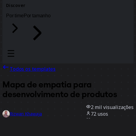
Discover
Por time
Por tamanho
Todos os templates
Mapa de empatia para
desenvolvimento de produtos
2 mil
visualizações
72
usos
Rizwan Khawaja
12
curtidas
Usar template