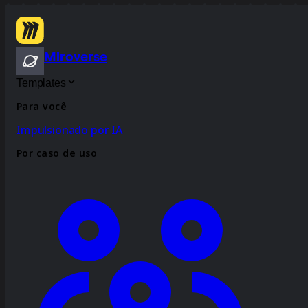
Miroverse
Templates
Para você
Impulsionado por IA
Por caso de uso