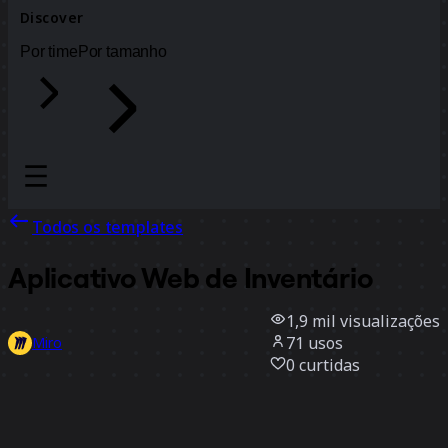
Discover
Por time
Por tamanho
Todos os templates
Aplicativo Web de Inventário
1,9 mil
visualizações
71
usos
Miro
0
curtidas
Usar template