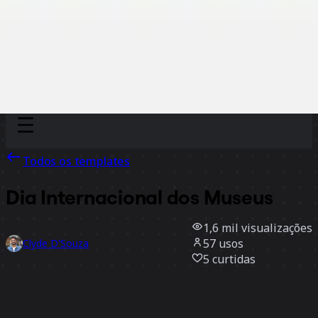
Discover
Por time
Por tamanho
Todos os templates
Dia Internacional dos Museus
1,6 mil
visualizações
57
usos
Clyde D'Souza
5
curtidas
Usar template