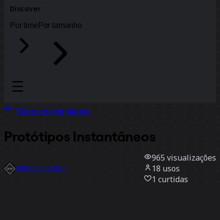
Discover
Por time
Por tamanho
Todos os templates
Protótipos Instantâneos
965
visualizações
18
usos
Voltage Control
1
curtidas
Usar template