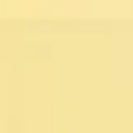
Miroverse
Templates
Para você
Impulsionado por IA
Por caso de uso