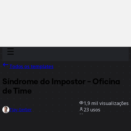
Discover
Por time
Por tamanho
Todos os templates
Síndrome do Impostor - Oficina
de Time
1,9 mil
visualizações
23
usos
TJay Gerber
14
curtidas
Usar template