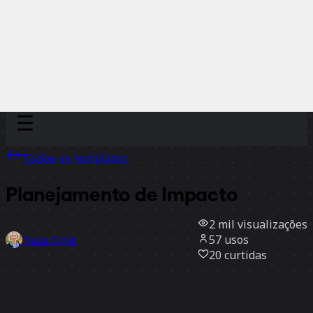
Discover
Por time
Por tamanho
Todos os templates
Planejamento de Impacto
2 mil
visualizações
57
usos
Paula Doyle
20
curtidas
Usar template