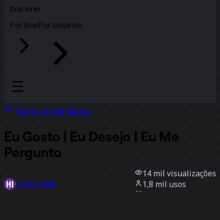
Discover
Por time
Por tamanho
Todos os templates
Eu Gosto | Eu Desejo | Eu Me
Pergunto
14 mil
visualizações
1,8 mil
usos
Hyper Island
119
curtidas
Usar template