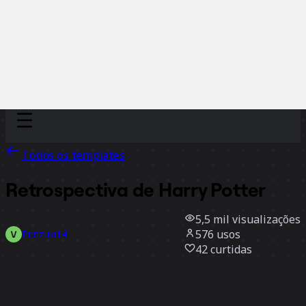
Discover
Por time
Por tamanho
Todos os templates
Retrospectiva de Harry Potter
5,5 mil
visualizações
576
usos
Prinzuki14
42
curtidas
Usar template