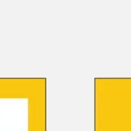
Miroverse
Templates
Para você
Impulsionado por IA
Por caso de uso