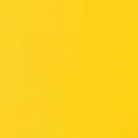
Miroverse
Templates
Para você
Impulsionado por IA
Por caso de uso