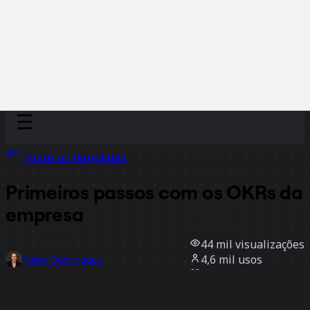
Discover
Por time
Por tamanho
Todos os templates
Primeiros passos com os OKRs da
empresa
44 mil
visualizações
4,6 mil
usos
Falon Dominguez
600
curtidas
Usar template