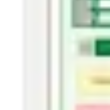
Discover
Por time
Por tamanho
Todos os templates
Documento de Especificação
Funcional
5,5 mil
visualizações
245
usos
Rizwan Khawaja
13
curtidas
Usar template