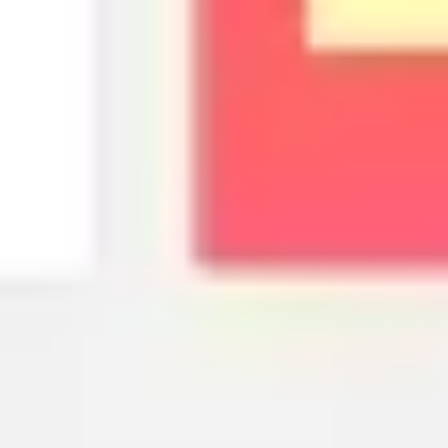
Denunciar
Modelo de Documento de
Especificação Funcional para Gerentes
de Produto
O Modelo de Documento de Especificação Funcional é
uma estrutura abrangente projetada para ajudar
gerentes de produto, gerentes de projeto, analistas de
negócios e times de desenvolvimento a traduzir
requisitos de negócios em especificações técnicas
detalhadas. Este modelo estruturado orienta o usuário na
documentação do escopo do projeto, requisitos
funcionais e não-funcionais, histórias de usuário,
critérios de aceitação e restrições—assegurando que