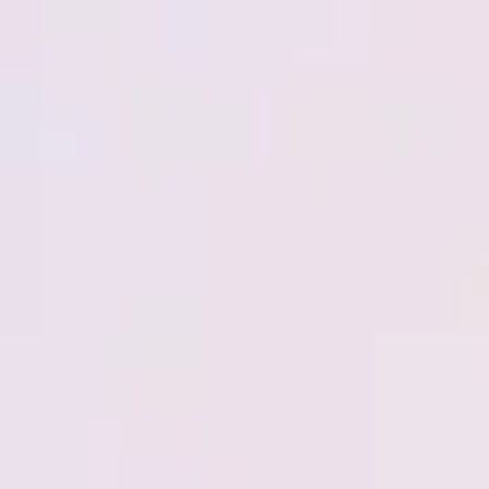
Miroverse
Templates
Para você
Impulsionado por IA
Por caso de uso