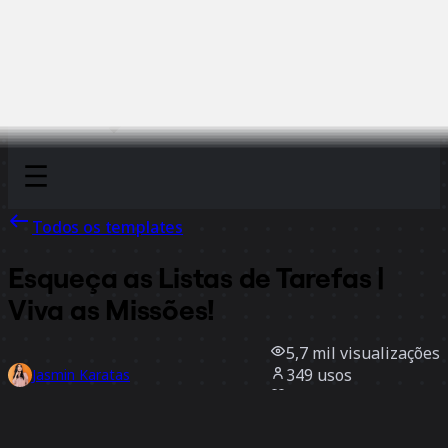
Discover
Por time
Por tamanho
Todos os templates
Esqueça as Listas de Tarefas |
Viva as Missões!
5,7 mil
visualizações
349
usos
Jasmin Karatas
87
curtidas
Usar template