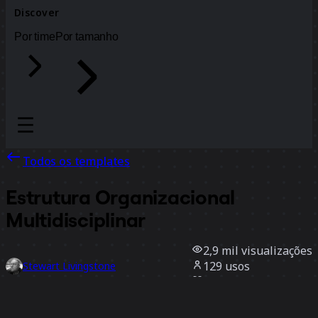
Discover
Por time
Por tamanho
Todos os templates
Estrutura Organizacional
Multidisciplinar
2,9 mil
visualizações
129
usos
Stewart Livingstone
21
curtidas
Usar template