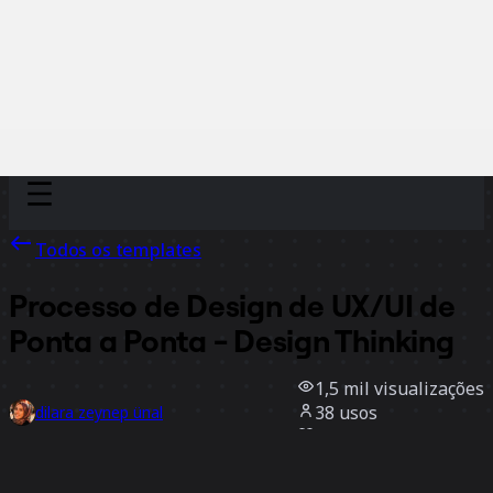
Discover
Por time
Por tamanho
Todos os templates
Processo de Design de UX/UI de
Ponta a Ponta - Design Thinking
1,5 mil
visualizações
38
usos
dilara zeynep ünal
13
curtidas
Usar template