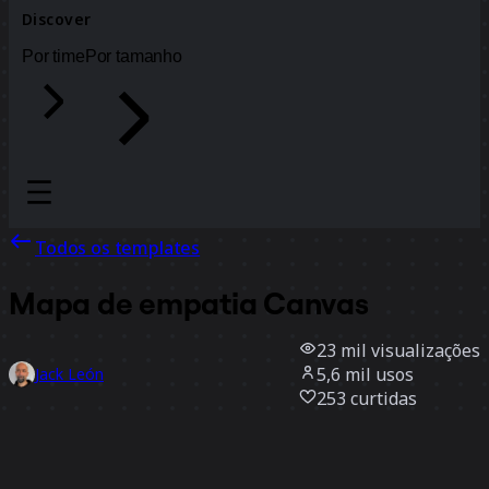
Discover
Por time
Por tamanho
Todos os templates
Mapa de empatia Canvas
23 mil
visualizações
5,6 mil
usos
Jack León
253
curtidas
Usar template