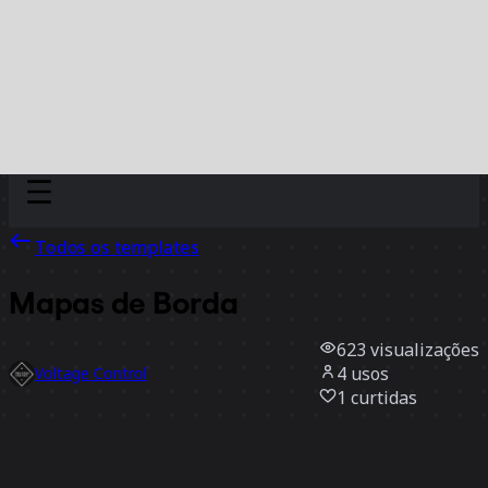
Discover
Por time
Por tamanho
Todos os templates
Mapas de Borda
623
visualizações
4
usos
Voltage Control
1
curtidas
Usar template