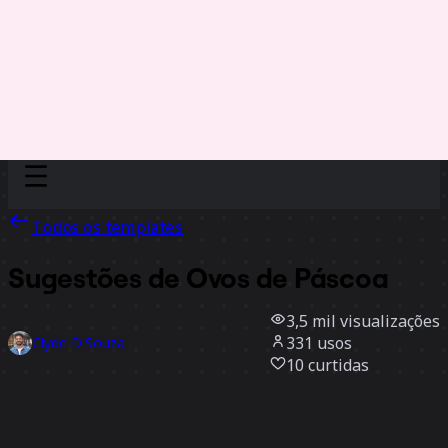
Discover
Por time
Por tamanho
Todos os templates
Sugestões de Ovos de Páscoa
3,5 mil
visualizações
331
usos
Clyde D'Souza
10
curtidas
Usar template