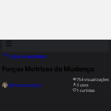
Discover
Por time
Por tamanho
Todos os templates
Forças Motrizes da Mudança
754
visualizações
3
usos
Odysseas Spyroglou
1
curtidas
Usar template