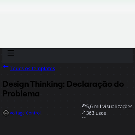
Discover
Por time
Por tamanho
Todos os templates
Design Thinking: Declaração do
Problema
5,6 mil
visualizações
363
usos
Voltage Control
36
curtidas
Usar template