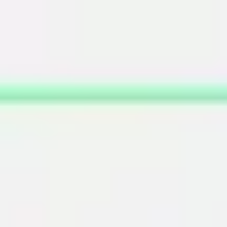
Miroverse
Templates
Para você
Impulsionado por IA
Por caso de uso