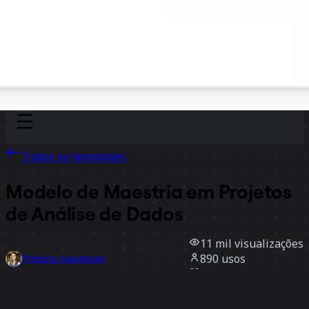
Discover
Por time
Por tamanho
Todos os templates
Modelo de Maestria em Projetos
de Análise de Dados
11 mil
visualizações
890
usos
Preksha Kaparwan
94
curtidas
Usar template