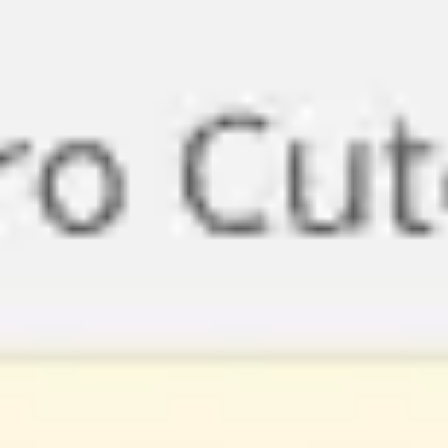
Miroverse
Templates
Para você
Impulsionado por IA
Por caso de uso