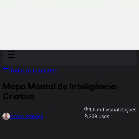
Discover
Por time
Por tamanho
Todos os templates
Mapa Mental de Inteligência
Criativa
1,6 mil
visualizações
269
usos
Rizwan Khawaja
8
curtidas
Usar template