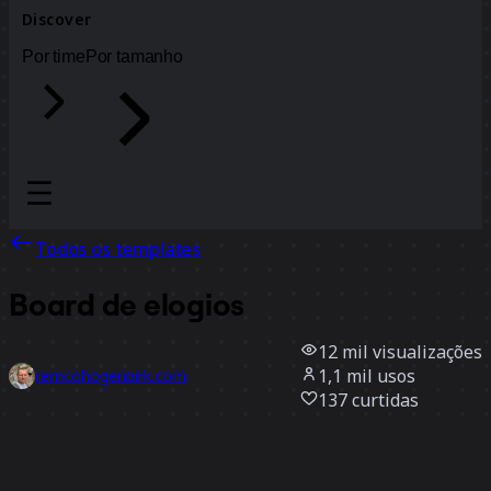
Discover
Por time
Por tamanho
Todos os templates
Board de elogios
12 mil
visualizações
1,1 mil
usos
remcohogenbirk.com
137
curtidas
Usar template