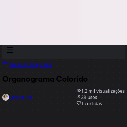
Discover
Por time
Por tamanho
Todos os templates
Organograma Colorido
1,2 mil
visualizações
29
usos
Carolina Poll
1
curtidas
Usar template